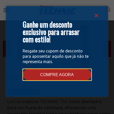
Ganhe um desconto
exclusivo para arrasar
com estilo!
Resgate seu cupom de desconto
para aposentar aquilo que já não te
representa mais.
COMPRE AGORA
TXC 110/100-18
Código:
3221
CON CÁMARA
TXC
Los neumáticos TECHNIC TXC están diseñados
para uso fuera de carretera, ofreciendo una
excelente tracción tanto en superficies secas como