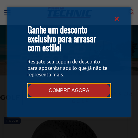
Ganhe um desconto
exclusivo para arrasar
com estilo!
Resgate seu cupom de desconto
para aposentar aquilo que já não te
representa mais.
COMPRE AGORA
NEUMÁTICOS PARA COCHES DE
GOLF
GOLF
T-CLUB