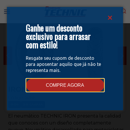
Ganhe um desconto
exclusivo para arrasar
com estilo!
Resgate seu cupom de desconto
para aposentar aquilo que já não te
representa mais.
COMPRE AGORA
IRON 150/80B16
Código:
3088
IRON
SIN CÁMARA
El neumático TECHNIC IRON presenta la calidad
que conoces con un diseño completamente
nuevo. Neumático desarrollado para motocicletas