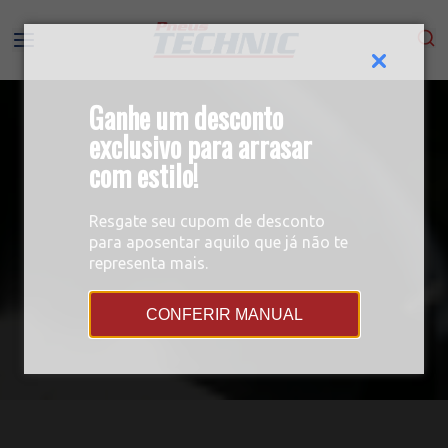
Ganhe um desconto
exclusivo para arrasar
com estilo!
Resgate seu cupom de desconto
para aposentar aquilo que já não te
representa mais.
CONFERIR MANUAL